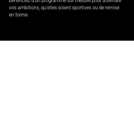
bénéficiez d’un programme sur mesure pour atteindre
vos ambitions, qu’elles soient sportives ou de remise
en forme.
PROGRAMME SUR MESURE
Des programmes sur mesure conçus pour répondre à